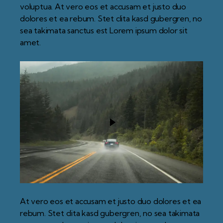
voluptua. At vero eos et accusam et justo duo
dolores et ea rebum. Stet clita kasd gubergren, no
sea takimata sanctus est Lorem ipsum dolor sit
amet.
At vero eos et accusam et justo duo dolores et ea
rebum. Stet clita kasd gubergren, no sea takimata