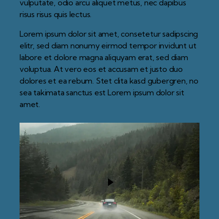
vulputate, odio arcu aliquet metus, nec dapibus
risus risus quis lectus.
Lorem ipsum dolor sit amet, consetetur sadipscing
elitr, sed diam nonumy eirmod tempor invidunt ut
labore et dolore magna aliquyam erat, sed diam
voluptua. At vero eos et accusam et justo duo
dolores et ea rebum. Stet clita kasd gubergren, no
sea takimata sanctus est Lorem ipsum dolor sit
amet.